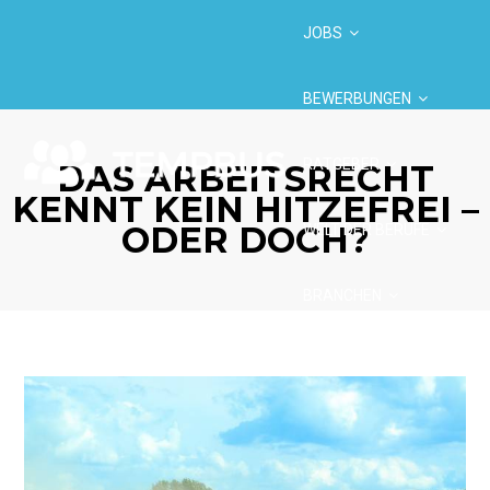
JOBS
BEWERBUNGEN
RATGEBER
DAS ARBEITSRECHT
KENNT KEIN HITZEFREI –
ODER DOCH?
WELT DER BERUFE
BRANCHEN