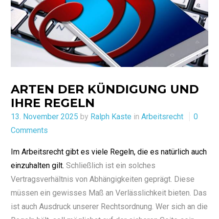
ARTEN DER KÜNDIGUNG UND
IHRE REGELN
Posted
13. November 2025
by
Ralph Kaste
in
Arbeitsrecht
0
on
Comments
Im Arbeitsrecht gibt es viele Regeln, die es natürlich auch
einzuhalten gilt.
Schließlich ist ein solches
Vertragsverhältnis von Abhängigkeiten geprägt. Diese
müssen ein gewisses Maß an Verlässlichkeit bieten. Das
ist auch Ausdruck unserer Rechtsordnung. Wer sich an die