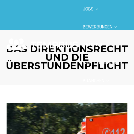
JOBS
BEWERBUNGEN
RATGEBER
DAS DIREKTIONSRECHT
UND DIE
ÜBERSTUNDENPFLICHT
WELT DER BERUFE
BRANCHEN