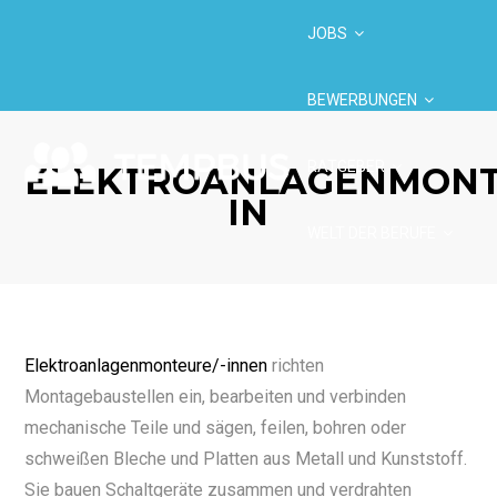
JOBS
BEWERBUNGEN
RATGEBER
ELEKTROANLAGENMONT
IN
WELT DER BERUFE
BRANCHEN
Elektroanlagenmonteure/-innen
richten
Montagebaustellen ein, bearbeiten und verbinden
mechanische Teile und sägen, feilen, bohren oder
schweißen Bleche und Platten aus Metall und Kunststoff.
Sie bauen Schaltgeräte zusammen und verdrahten