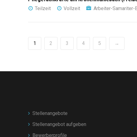
Teilzeit
Vollzeit
Arbeiter-Samariter
1
2
3
4
5
→
Stellenangebote
Stellenangebot aufgeben
Bewerberprofile