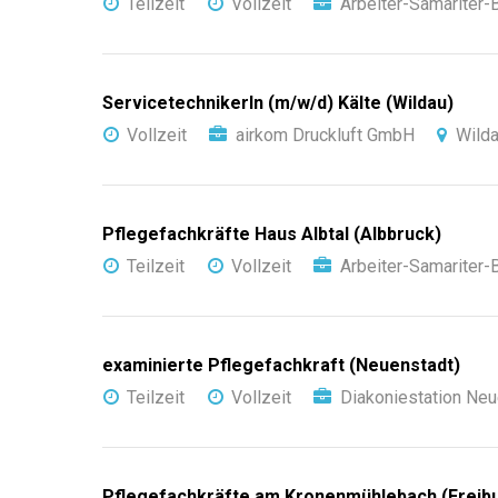
Teilzeit
Vollzeit
Arbeiter-Samariter
ServicetechnikerIn (m/w/d) Kälte (Wildau)
Vollzeit
airkom Druckluft GmbH
Wild
Pflegefachkräfte Haus Albtal (Albbruck)
Teilzeit
Vollzeit
Arbeiter-Samariter
examinierte Pflegefachkraft (Neuenstadt)
Teilzeit
Vollzeit
Diakoniestation Neu
Pflegefachkräfte am Kronenmühlebach (Freib