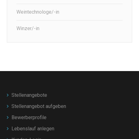
Weintechnologe/-in
Winzer/-in
Stellenangebote
Stellenangebot aufgeben
Bewerberprofile
Lebenslauf anlegen