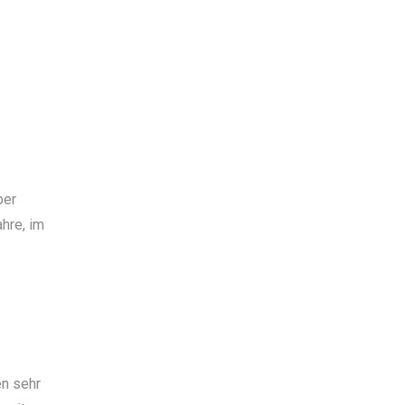
ber
hre, im
en sehr