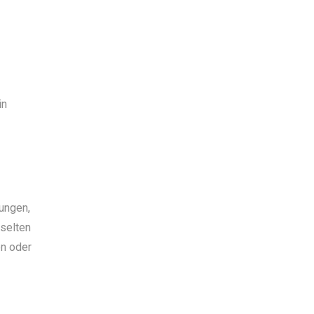
in
ungen,
 selten
en oder