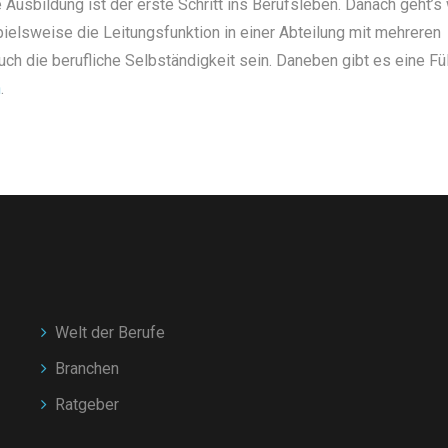
e Ausbildung ist der erste Schritt ins Berufsleben. Danach geht’s 
ielsweise die Leitungsfunktion in einer Abteilung mit mehreren
uch die berufliche Selbständigkeit sein. Daneben gibt es eine Fü
n
.
Welt der Berufe
Branchen
Ratgeber