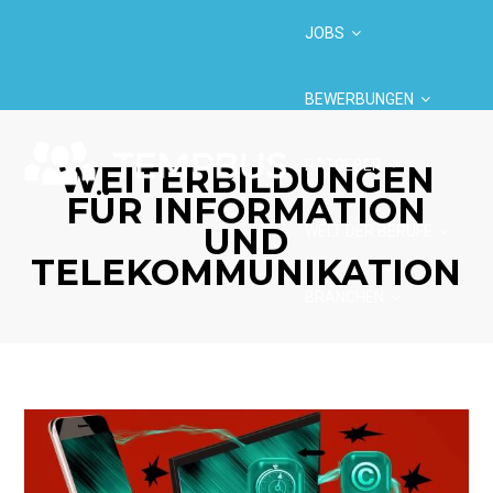
JOBS
BEWERBUNGEN
RATGEBER
WEITERBILDUNGEN
FÜR INFORMATION
UND
WELT DER BERUFE
TELEKOMMUNIKATION
BRANCHEN