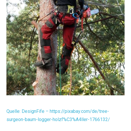
Quelle: DesignFife – https://pixabay.com/de/tree-
surgeon-baum-logger-holzf%C3%A4ller-1766132/