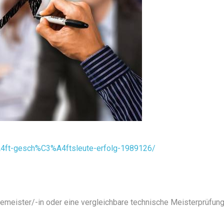
%A4ft-gesch%C3%A4ftsleute-erfolg-1989126/
iemeister/-in oder eine vergleichbare technische Meisterprüfun