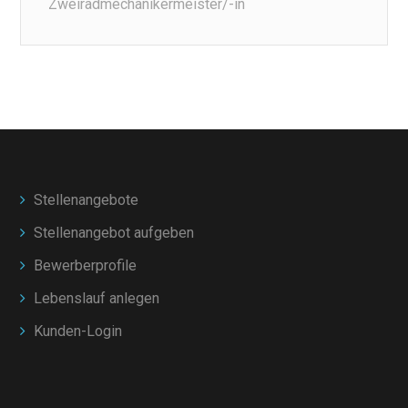
Zweiradmechanikermeister/-in
Stellenangebote
Stellenangebot aufgeben
Bewerberprofile
Lebenslauf anlegen
Kunden-Login