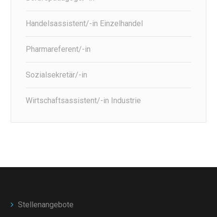
Handelsassistent/-in Einzelhandel
Pharmareferent/-in
Sozialsekretär/-in
Wirtschaftsassistent/-in Industrie
Stellenangebote