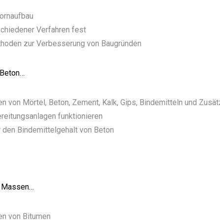
ornaufbau
schiedener Verfahren fest
thoden zur Verbesserung von Baugründen
d Beton…
n von Mörtel, Beton, Zement, Kalk, Gips, Bindemitteln und Zusä
reitungsanlagen funktionieren
r den Bindemittelgehalt von Beton
se Massen…
en von Bitumen