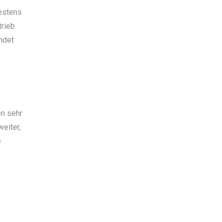
destens
trieb
ndet
en sehr
weiter,
e