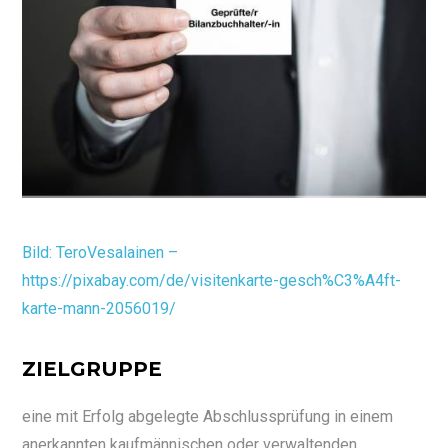
Bild: TeroVesalainen –
https://pixabay.com/de/visitenkarte-gesch%C3%A4ft-
karte-mann-2056019/
ZIELGRUPPE
eine mit Erfolg abgelegte Abschlussprüfung in einem
anerkannten kaufmännischen oder verwaltenden