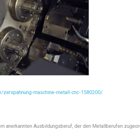
/de/zerspahnung-maschine-metall-cnc-1580200/
nem anerkannten Ausbildungsberuf, der den Metallberufen zugeor