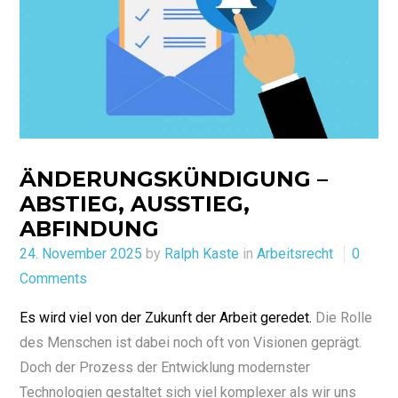
ÄNDERUNGSKÜNDIGUNG –
ABSTIEG, AUSSTIEG,
ABFINDUNG
Posted
24. November 2025
by
Ralph Kaste
in
Arbeitsrecht
0
on
Comments
Es wird viel von der Zukunft der Arbeit geredet.
Die Rolle
des Menschen ist dabei noch oft von Visionen geprägt.
Doch der Prozess der Entwicklung modernster
Technologien gestaltet sich viel komplexer als wir uns