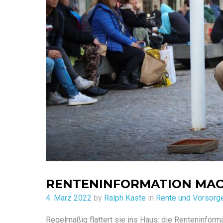
RENTENINFORMATION MAC
Posted
4. März 2022
by
Ralph Kaste
in
Rente und Vorsorg
on
Regelmäßig flattert sie ins Haus: die Renteninform