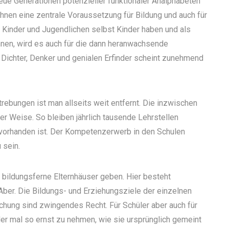
eue Generationen potenzieller funktionaler Analphabeten
hnen eine zentrale Voraussetzung für Bildung und auch für
 Kinder und Jugendlichen selbst Kinder haben und als
nnen, wird es auch für die dann heranwachsende
Dichter, Denker und genialen Erfinder scheint zunehmend
rebungen ist man allseits weit entfernt. Die inzwischen
er Weise. So bleiben jährlich tausende Lehrstellen
t vorhanden ist. Der Kompetenzerwerb in den Schulen
 sein.
bildungsferne Elternhäuser geben. Hier besteht
Aber. Die Bildungs- und Erziehungsziele der einzelnen
chung sind zwingendes Recht. Für Schüler aber auch für
er mal so ernst zu nehmen, wie sie ursprünglich gemeint