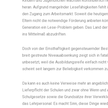
Kindern und Jugendlichen wachsen kontinuierlich n
heran. Aufgrund mangelnder Lesefähigkeiten fehlt i
den Zugang zum Arbeitsmarkt. Soweit die heutigen
Eltern nicht die notwendige Förderung anbieten kö
Generation ein Lese-Problem geben. Das Land der 
ins Mittelmaß abzudriften.
Doch von der Ernsthaftigkeit gegensteuernder Best
breit gestreute Niveauabsenkung zeigt sich in fatal
unbesetzt, weil die Ausbildungsreife einfach nich
scheint seit langem zur Beliebigkeit verkommen zu
Da kann es auch keine Verweise mehr an angeblich 
Lieferpflicht der Schulen und zwar ohne Wenn und 
Schulgesetze sowie die Grundsätze ihrer Verwirkli
das Lehrpersonal. Es macht Sinn, diese Dinge wied