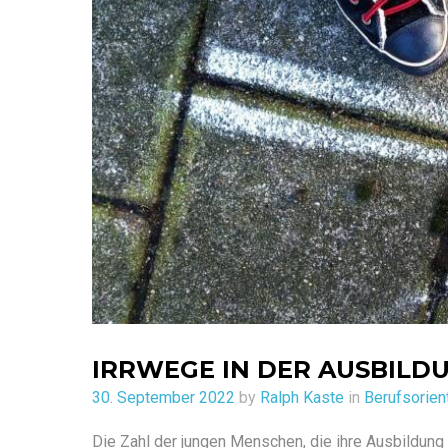
IRRWEGE IN DER AUSBILD
Posted
30. September 2022
by
Ralph Kaste
in
Berufsorien
on
Die Zahl der jungen Menschen, die ihre Ausbildung