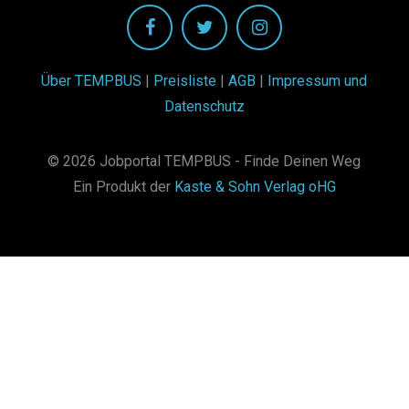
Über TEMPBUS
|
Preisliste
|
AGB
|
Impressum und
Datenschutz
© 2026 Jobportal TEMPBUS - Finde Deinen Weg
Ein Produkt der
Kaste & Sohn Verlag oHG