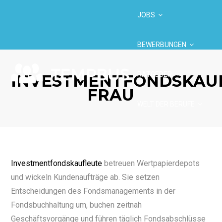
JOBS
BEWERBUNGEN
RATGEBER
INVESTMENTFONDSKAU
FRAU
WELT DER BERUFE
BRANCHEN
Investmentfondskaufleute
betreuen Wertpapierdepots
und wickeln Kundenaufträge ab. Sie setzen
Entscheidungen des Fondsmanagements in der
Fondsbuchhaltung um, buchen zeitnah
Geschäftsvorgänge und führen täglich Fondsabschlüsse