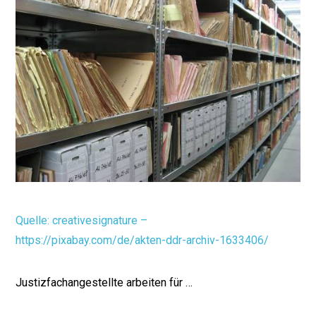
Quelle: creativesignature –
https://pixabay.com/de/akten-ddr-archiv-1633406/
Justizfachangestellte arbeiten für …