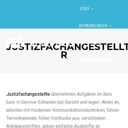
JOBS
BEWERBUNGEN
RATGEBER
JUSTIZFACHANGESTELLT
R
WELT DER BERUFE
BRANCHEN
Justizfachangestellte
übernehmen Aufgaben im Büro
bzw. in Service-Einheiten bei Gericht und legen Akten an,
arbeiten mit modernen Kommunikationstechniken, führen
Terminkalender, füllen Vordrucke aus, verschicken
Anklageschriften, geben einfache Auskünfte an