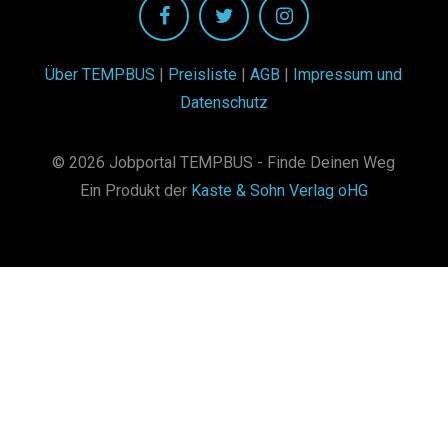
Über TEMPBUS
|
Preisliste
|
AGB
|
Impressum und
Datenschutz
© 2026 Jobportal TEMPBUS - Finde Deinen Weg
Ein Produkt der
Kaste & Sohn Verlag oHG