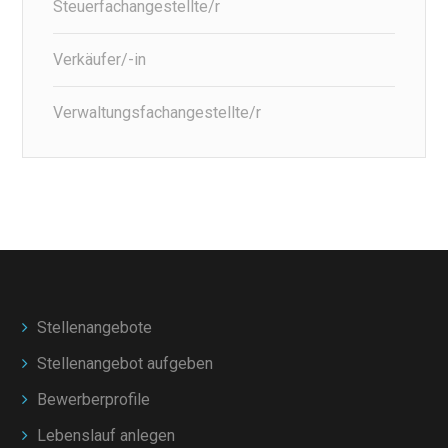
Steuerfachangestellte/r
Verkäufer/-in
Verwaltungsfachangestellte/r
Stellenangebote
Stellenangebot aufgeben
Bewerberprofile
Lebenslauf anlegen