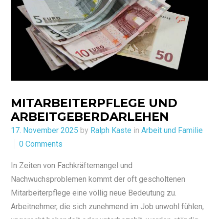
MITARBEITERPFLEGE UND
ARBEITGEBERDARLEHEN
Posted
17. November 2025
by
Ralph Kaste
in
Arbeit und Familie
on
0 Comments
In Zeiten von Fachkräftemangel und
Nachwuchsproblemen kommt der oft gescholtenen
Mitarbeiterpflege eine völlig neue Bedeutung zu.
Arbeitnehmer, die sich zunehmend im Job unwohl fühlen,