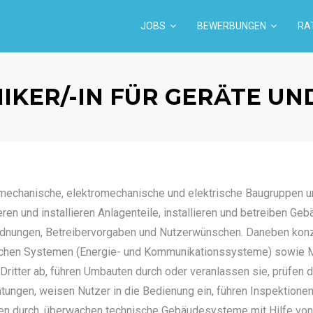
JOBS
BEWERBUNGEN
RA
IKER/-IN FÜR GERÄTE UN
echanische, elektromechanische und elektrische Baugruppen u
n und installieren Anlagenteile, installieren und betreiben Geb
rdnungen, Betreibervorgaben und Nutzerwünschen. Daneben konz
schen Systemen (Energie- und Kommunikationssysteme) sowie 
ritter ab, führen Umbauten durch oder veranlassen sie, prüfen d
tungen, weisen Nutzer in die Bedienung ein, führen Inspektionen
en durch, überwachen technische Gebäudesysteme mit Hilfe von