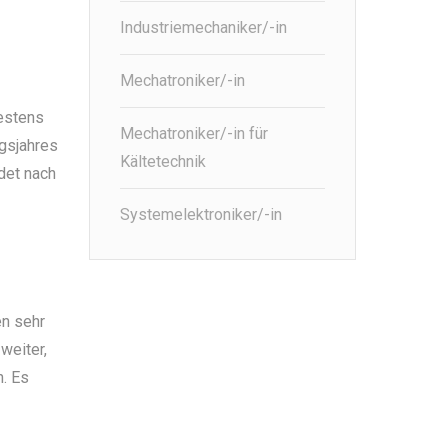
Industriemechaniker/-in
Mechatroniker/-in
destens
Mechatroniker/-in für
ngsjahres
Kältetechnik
det nach
Systemelektroniker/-in
en sehr
weiter,
n. Es