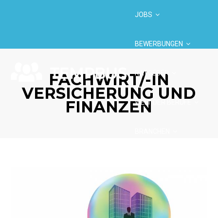
JOBS
BEWERBUNGEN
RATGEBER
FACHWIRT/-IN
VERSICHERUNG UND
FINANZEN
WELT DER BERUFE
BRANCHEN