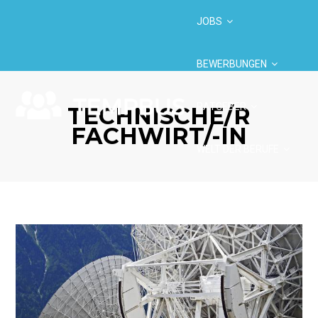
JOBS
BEWERBUNGEN
RATGEBER
TECHNISCHE/R
FACHWIRT/-IN
WELT DER BERUFE
BRANCHEN