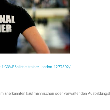
ers%C3%B6nliche-trainer-london-1277392/
nem anerkannten kaufmännischen oder verwaltenden Ausbildungs