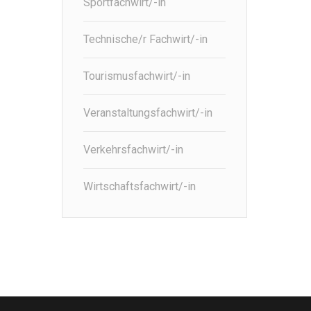
Sportfachwirt/-in
Technische/r Fachwirt/-in
Tourismusfachwirt/-in
Veranstaltungsfachwirt/-in
Verkehrsfachwirt/-in
Wirtschaftsfachwirt/-in