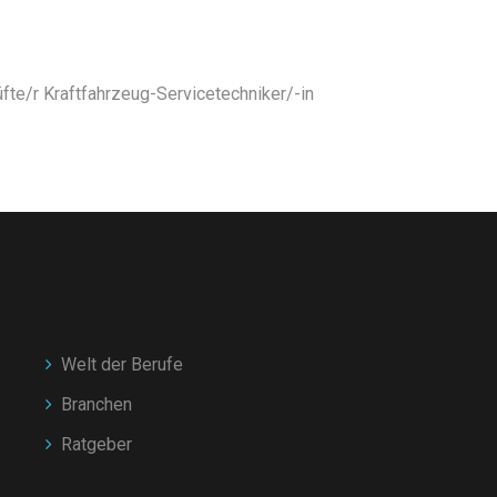
te/r Kraftfahrzeug-Servicetechniker/-in
Welt der Berufe
Branchen
Ratgeber