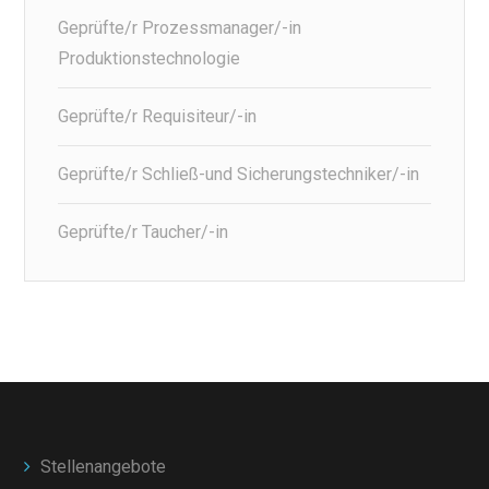
Geprüfte/r Prozessmanager/-in
Produktionstechnologie
Geprüfte/r Requisiteur/-in
Geprüfte/r Schließ-und Sicherungstechniker/-in
Geprüfte/r Taucher/-in
Stellenangebote