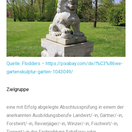
Quelle: Flodders – https://pixabay.com/de/l%C3%B6we-
gartenskulptur-garten-1043049/
Zielgruppe
eine mit Erfolg abgelegte Abschlussprüfung in einem der
anerkannten Ausbildungsberufe Landwirt/-in, Gärtner/-in,
Forstwirt/-in, Revierjäger/-in, Winzer/-in, Fischwirt/-in,
Tierwirt/-in der Fachrichtung Schäferei oder