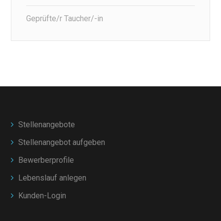
Geprüfte/r Taucher/-in
Stellenangebote
Stellenangebot aufgeben
Bewerberprofile
Lebenslauf anlegen
Kunden-Login