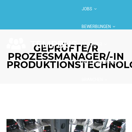
JOBS
BEWERBUNGEN
RATGEBER
GEPRÜFTE/R
PROZESSMANAGER/-IN
PRODUKTIONSTECHNOL
WELT DER BERUFE
BRANCHEN