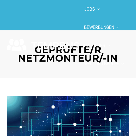
JOBS
BEWERBUNGEN
RATGEBER
GEPRÜFTE/R
NETZMONTEUR/-IN
WELT DER BERUFE
BRANCHEN