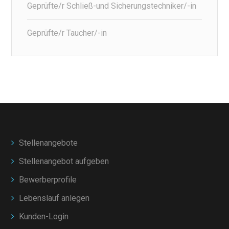
Geprüfte/r Schließ-und Sicherungstechniker/-in
Geprüfte/r Taucher/-in
Stellenangebote
Stellenangebot aufgeben
Bewerberprofile
Lebenslauf anlegen
Kunden-Login